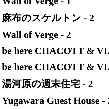
Wall of Verge - 1
麻布のスケルトン - 2
Wall of Verge - 2
be here CHACOTT & V
be here CHACOTT & V
湯河原の週末住宅 - 2
Yugawara Guest House - 