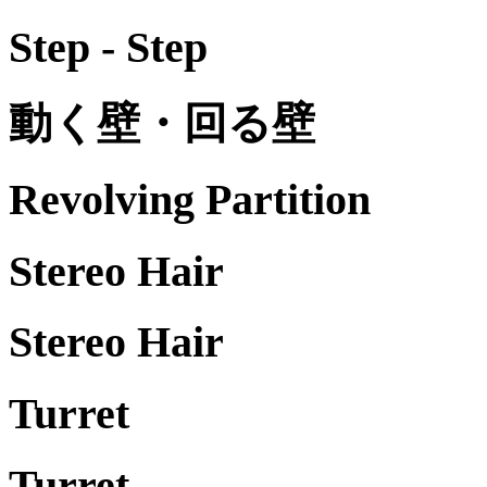
Step - Step
動く壁・回る壁
Revolving Partition
Stereo Hair
Stereo Hair
Turret
Turret