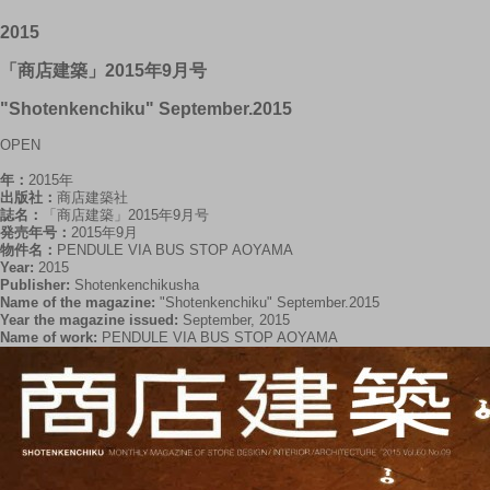
2015
「商店建築」2015年9月号
"Shotenkenchiku" September.2015
OPEN
年：
2015年
出版社：
商店建築社
誌名：
「商店建築」2015年9月号
発売年号：
2015年9月
物件名：
PENDULE VIA BUS STOP AOYAMA
Year:
2015
Publisher:
Shotenkenchikusha
Name of the magazine:
"Shotenkenchiku" September.2015
Year the magazine issued:
September, 2015
Name of work:
PENDULE VIA BUS STOP AOYAMA