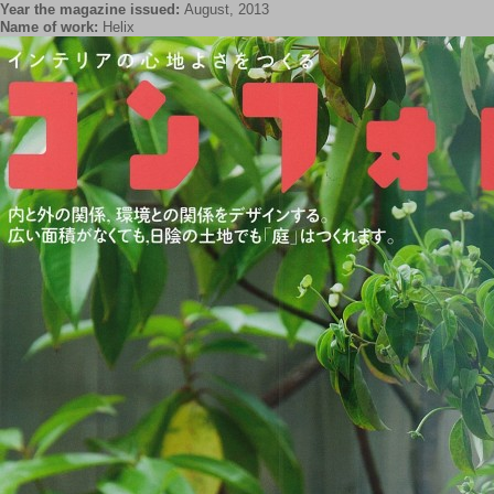
Year the magazine issued:
August, 2013
Name of work:
Helix