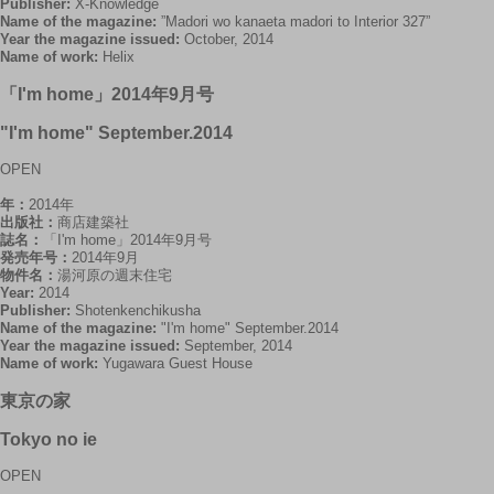
Publisher:
X-Knowledge
Name of the magazine:
”Madori wo kanaeta madori to Interior 327”
Year the magazine issued:
October, 2014
Name of work:
Helix
「I'm home」2014年9月号
"I'm home" September.2014
OPEN
年：
2014年
出版社：
商店建築社
誌名：
「I'm home」2014年9月号
発売年号：
2014年9月
物件名：
湯河原の週末住宅
Year:
2014
Publisher:
Shotenkenchikusha
Name of the magazine:
"I'm home" September.2014
Year the magazine issued:
September, 2014
Name of work:
Yugawara Guest House
東京の家
Tokyo no ie
OPEN