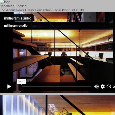
Japanese
English
Top
About
News
Press
Conception
Consulting
Self Build