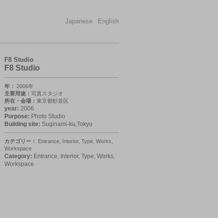
Japanese
English
F8 Studio
F8 Studio
年：
2006年
主要用途：
写真スタジオ
所在・会場：
東京都杉並区
year:
2006
Purpose:
Photo Studio
Building site:
Suginami-ku,Tokyo
カテゴリー：
Entrance
,
Interior
,
Type
,
Works
,
Workspace
Category:
Entrance
,
Interior
,
Type
,
Works
,
Workspace