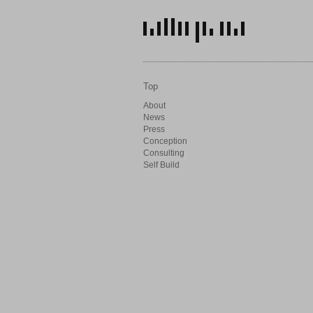
Top
About
News
Press
Conception
Consulting
Self Build