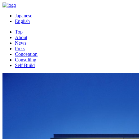
Japanese
English
Top
About
News
Press
Conception
Consulting
Self Build